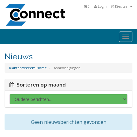
0
Login
Kies taal
Togg
navi
Nieuws
Klantensysteem Home
Aankondigingen
Sorteren op maand
Geen nieuwsberichten gevonden