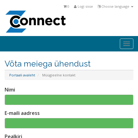
0
Logi sisse
Choose language
Togg
navi
Võta meiega ühendust
Portaali avaleht
Müügieelne kontakt
Nimi
E-maili aadress
Pealkiri